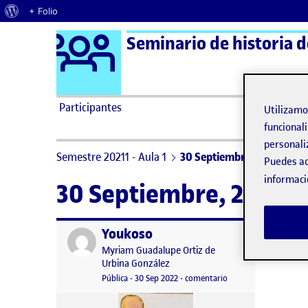
Acerca de WordPress
+ Folio
Logo Ágora
Seminario de historia d
Saltar al contenido
Participantes
Utilizam
funcionali
personali
Semestre 20211 - Aula 1
30 Septiembre, 2022
Puedes ac
informaci
30 Septiembre, 2022
Youkoso
Publicado por
Publicado por
Myriam Guadalupe Ortiz de
Urbina González
Visibilidad:
Fecha de publicación
en Youkoso
Pública
-
30 Sep 2022
-
comentario