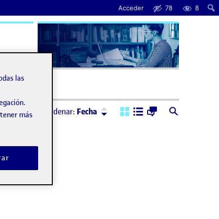
Acceder
78
8
úda
odas las
vegación.
Ordenar:
Descendente
Ordenar:
Fecha
obtener más
rar