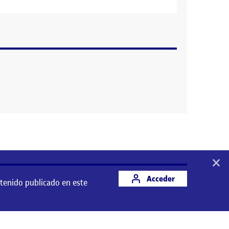
×
Acceder
ntenido publicado en este
 este espacio es responsabilidad de su autor/a.