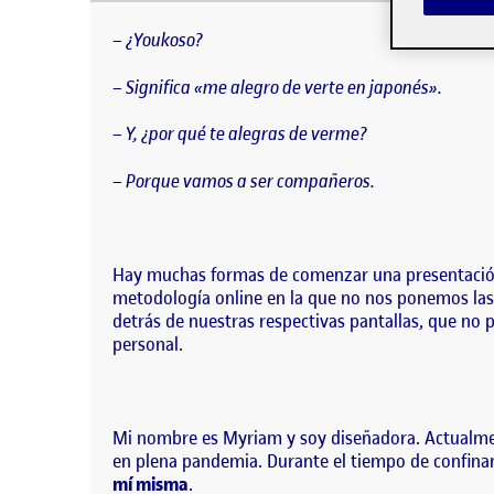
– ¿Youkoso? – Significa «me alegro de verte en
presentación y me ha parecido bonito hacerlo pe
– ¿Youkoso?
– Significa «me alegro de verte en japonés».
– Y, ¿por qué te alegras de verme?
– Porque vamos a ser compañeros.
Hay muchas formas de comenzar una presentación
metodología online en la que no nos ponemos las
detrás de nuestras respectivas pantallas, que n
personal.
Mi nombre es Myriam y soy diseñadora. Actualmen
en plena pandemia. Durante el tiempo de confina
mí misma
.