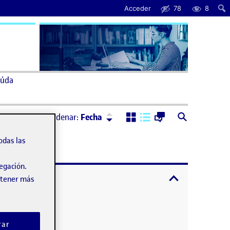
Acceder
78
8
úda
Ordenar:
Descendente
Ordenar:
Fecha
odas las
vegación.
expandir / cont
obtener más
rar