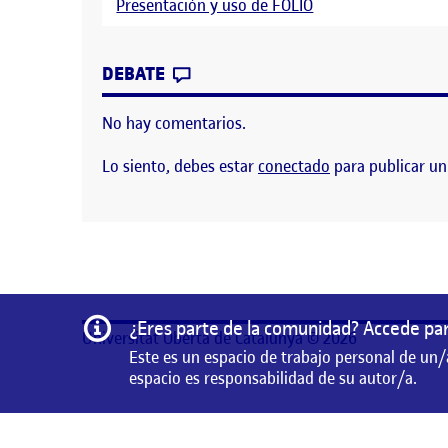
Presentación y uso de FOLIO
CONTRIBUTION
0
EN YOUKOSO
DEBATE
No hay comentarios.
Lo siento, debes estar
conectado
para publicar un
Información
¿Eres parte de la comunidad? Accede par
Universitat Oberta de Catalunya © 2026
Este es un espacio de trabajo personal de un/
espacio es responsabilidad de su autor/a.
Este es un espacio de trabajo personal de un/a estudian